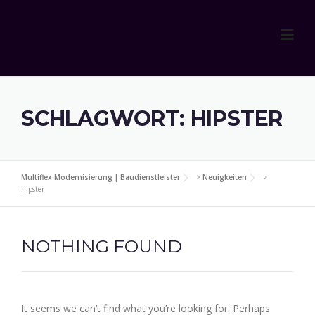
Skip
to
content
SCHLAGWORT:
HIPSTER
Multiflex Modernisierung | Baudienstleister
>
Neuigkeiten
>
hipster
NOTHING FOUND
It seems we can’t find what you’re looking for. Perhaps