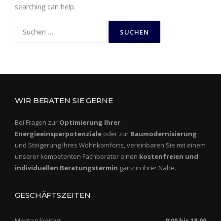
searching can help.
Suchen
nach:
WIR BERATEN SIE GERNE
Bei Fragen zur
Optimierung Ihrer
Energieeinsparpotenziale
oder zur
Baumodernisierung
und Steigerung Ihres Wohnkomforts, vereinbaren Sie mit einem
unserer kompetenten Fachberater einen
kostenfreien und
individuellen Beratungstermin
ganz in ihrer Nähe.
GESCHÄFTSZEITEN
Montag-Freitag:
9:00 bis 18:00