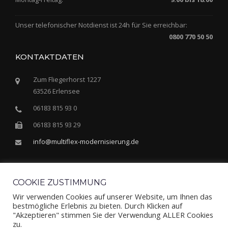
Unser telefonischer Notdienst ist 24h für Sie erreichbar:
0800 770 50 50
KONTAKTDATEN
Zum Fliegerhorst 1227
63526 Erlensee
06183 815 93 0
06183 815 93 29
info@multiflex-modernisierung.de
COOKIE ZUSTIMMUNG
Wir verwenden Cookies auf unserer Website, um Ihnen das
bestmögliche Erlebnis zu bieten. Durch Klicken auf
"Akzeptieren" stimmen Sie der Verwendung ALLER Cookies
Alle Rechte vorbehalten © 2021 MFM Multiflex Modernisierungs
zu.
GmbH & Co. KG